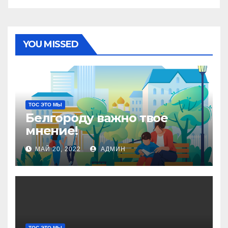
YOU MISSED
ТОС ЭТО МЫ
Белгороду важно твое
мнение!
МАЙ 20, 2022
АДМИН
ТОС ЭТО МЫ