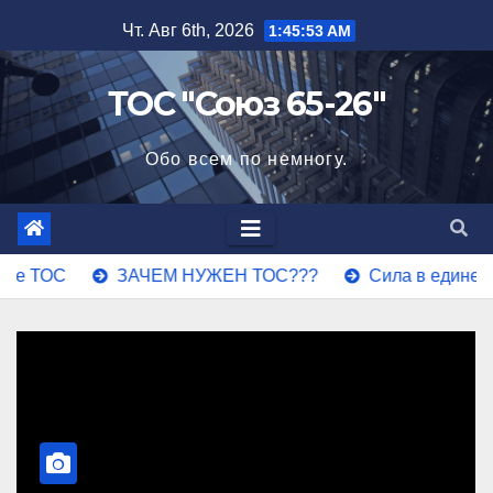
Перейти
Чт. Авг 6th, 2026
1:45:53 AM
к
содержимому
ТОС "Союз 65-26"
Обо всем по немногу.
 ТОС
ЗАЧЕМ НУЖЕН ТОС???
Сила в единении. 